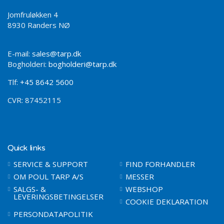
Jomfruløkken 4
8930 Randers NØ
E-mail:
sales@tarp.dk
Bogholderi:
bogholderi@tarp.dk
Tlf:
+45 8642 5600
CVR: 87452115
Quick links
SERVICE & SUPPORT
FIND FORHANDLER
OM POUL TARP A/S
MESSER
SALGS- &
WEBSHOP
LEVERINGSBETINGELSER
COOKIE DEKLARATION
PERSONDATAPOLITIK