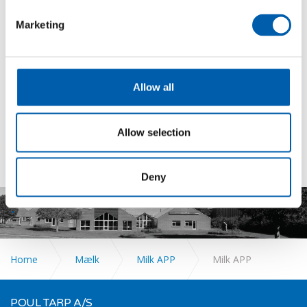
Stationært system
Marketing
Mælkeprøver
Milk APP
Milk APP
Allow all
Milk APP Chauffør
Flowmåler
Allow selection
Deny
.
Home
Mælk
Milk APP
Milk APP
POUL TARP A/S