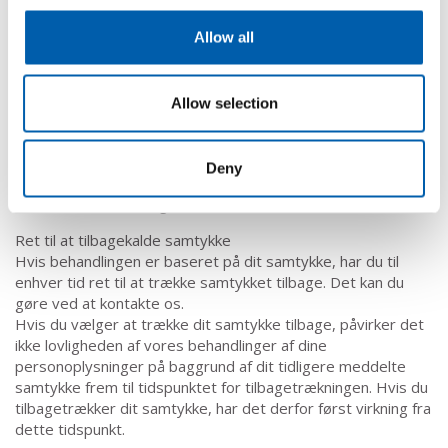
begrænset behandlingen, må vi fremover kun behandle
oplysningerne – bortset fra opbevaring – med dit samtykke,
Allow all
eller med henblik på at retskrav kan fastlægges, gøres
gældende eller forsvares, eller for at beskytte en person
eller vigtige samfundsinteresser.
Allow selection
Ret til indsigelse
Du har i visse tilfælde ret til at gøre indsigelse mod vores
ellers lovlige behandling af dine personoplysninger. Du kan
Deny
også gøre indsigelse mod behandling af dine oplysninger til
direkte markedsføring.
Ret til at tilbagekalde samtykke
Hvis behandlingen er baseret på dit samtykke, har du til
enhver tid ret til at trække samtykket tilbage. Det kan du
gøre ved at kontakte os.
Hvis du vælger at trække dit samtykke tilbage, påvirker det
ikke lovligheden af vores behandlinger af dine
personoplysninger på baggrund af dit tidligere meddelte
samtykke frem til tidspunktet for tilbagetrækningen. Hvis du
tilbagetrækker dit samtykke, har det derfor først virkning fra
dette tidspunkt.