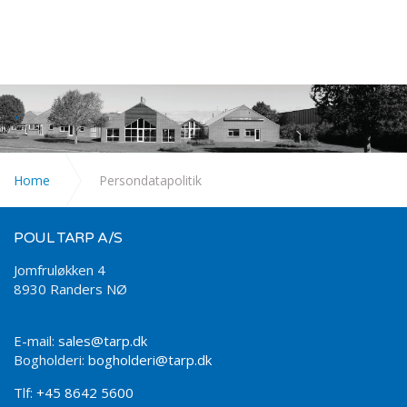
.
Home
Persondatapolitik
POUL TARP A/S
Jomfruløkken 4
8930 Randers NØ
E-mail:
sales@tarp.dk
Bogholderi:
bogholderi@tarp.dk
Tlf:
+45 8642 5600