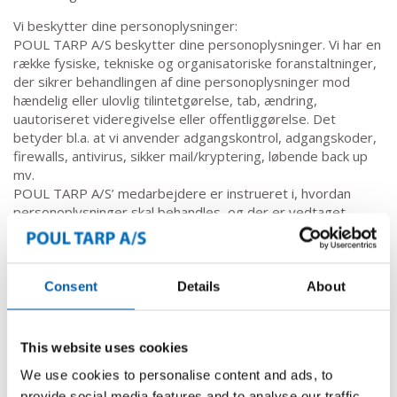
Vi beskytter dine personoplysninger:
POUL TARP A/S beskytter dine personoplysninger. Vi har en
række fysiske, tekniske og organisatoriske foranstaltninger,
der sikrer behandlingen af dine personoplysninger mod
hændelig eller ulovlig tilintetgørelse, tab, ændring,
uautoriseret videregivelse eller offentliggørelse. Det
betyder bl.a. at vi anvender adgangskontrol, adgangskoder,
firewalls, antivirus, sikker mail/kryptering, løbende back up
mv.
POUL TARP A/S’ medarbejdere er instrueret i, hvordan
personoplysninger skal behandles, og der er vedtaget
interne retningslinjer i tilfælde af brud på datasikkerheden.
Mistanke om databrud
Hvis en behandler af oplysninger opdager eller får mistanke
Consent
Details
About
om databrud. Så skal behandleren straks kontakte firmaets
IT-sikkerhedsansvarlige (IT-chefen). Som så vil være den
professionelle i den videre behandling.
This website uses cookies
Dine rettigheder
We use cookies to personalise content and ads, to
Du har efter databeskyttelsesforordningen en række
provide social media features and to analyse our traffic.