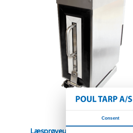
Consent
Læsprøveudtager med køleska