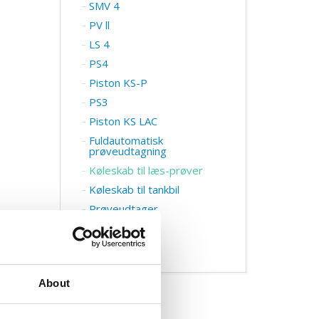
SMV 4
PV ll
LS 4
PS4
Piston KS-P
PS3
Piston KS LAC
Fuldautomatisk
prøveudtagning
Køleskab til læs-prøver
Køleskab til tankbil
Prøveudtager
Milk APP
Flowmåler
About