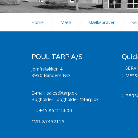
Home
Mælk
Mælkeprøver
Køl
POUL TARP A/S
Quick
SERV
Jomfruløkken 4
8930 Randers NØ
MESS
E-mail:
sales@tarp.dk
PERS
Bogholderi:
bogholderi@tarp.dk
Tlf:
+45 8642 5600
CVR: 87452115