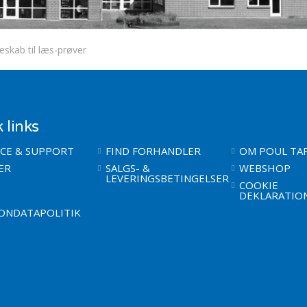
eskab til læs-prøver
 links
ICE & SUPPORT
FIND FORHANDLER
OM POUL TAR
ER
SALGS- &
WEBSHOP
LEVERINGSBETINGELSER
COOKIE
DEKLARATIO
ONDATAPOLITIK