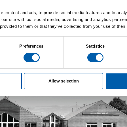
ger.
e content and ads, to provide social media features and to analy
t, som vist på billedet.
 our site with our social media, advertising and analytics partn
gtighed på 5% for hver mælkeleverandør.
 provided to them or that they’ve collected from your use of their
, som fyldes op til 700 ml ved en tankvolumen på 32.000
Preferences
Statistics
4 grader Celsius.
Allow selection