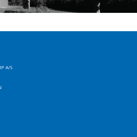
P A/S
N