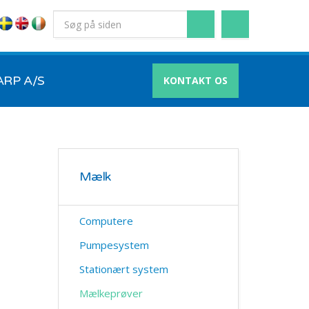
RP A/S
KONTAKT OS
Mælk
Computere
Pumpesystem
Stationært system
Mælkeprøver