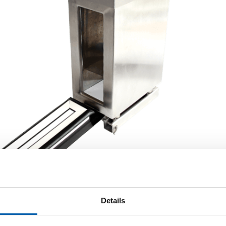
Details
b
til måle- og pumpesystemer