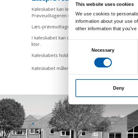
This website uses cookies
Køleskabet kan leveres med eller uden prøveudta
We use cookies to personalis
Prøveudtageren er indbygget i toppen af køleskabe
information about your use of
Læs-prøveudtageren doserer prøven med en nøja
other information that you’ve
I køleskabet kan der indsættes en 1-liters flaske
Consent
liter.
Necessary
Selection
Køleskabets holder læs-prøven nedkølet til under 
Køleskabet måler 403 (h) x 230 (b) x 140 (d) mm.
Deny
.